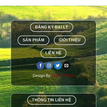
ĐĂNG KÝ ĐẠI LÝ
SẢN PHẨM
GIỚI THIỆU
LIÊN HỆ
Design By
Thiết Kế Web
THÔNG TIN LIÊN HỆ