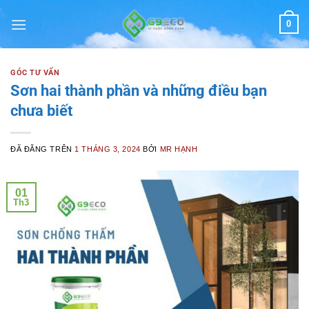
Chuyển
0
đến
nội
dung
GÓC TƯ VẤN
Sơn hai thành phần và những điều bạn
chưa biết
ĐÃ ĐĂNG TRÊN
1 THÁNG 3, 2024
BỞI
MR HẠNH
01
Th3