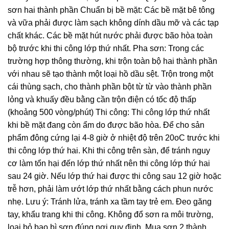
sơn hai thành phần Chuẩn bị bề mặt: Các bề mặt bê tông
và vữa phải được làm sạch không dính dầu mỡ và các tạp
chất khác. Các bề mặt hút nước phải được bão hòa toàn
bộ trước khi thi công lớp thứ nhất. Pha sơn: Trong các
trường hợp thông thường, khi trộn toàn bộ hai thành phần
với nhau sẽ tạo thành một loại hồ dầu sệt. Trộn trong một
cái thùng sạch, cho thành phần bột từ từ vào thành phần
lỏng và khuấy đều bằng cần trộn điện có tốc độ thấp
(khoảng 500 vòng/phút) Thi công: Thi công lớp thứ nhất
khi bề mặt đang còn ẩm do được bão hòa. Để cho sản
phẩm đông cứng lại 4-8 giờ ở nhiệt độ trên 20oC trước khi
thi công lớp thứ hai. Khi thi công trên sàn, để tránh nguy
cơ làm tổn hại đến lớp thứ nhất nên thi công lớp thứ hai
sau 24 giờ. Nếu lớp thứ hai được thi công sau 12 giờ hoặc
trễ hơn, phải làm ướt lớp thứ nhất bằng cách phun nước
nhẹ. Lưu ý: Tránh lửa, tránh xa tầm tay trẻ em. Đeo găng
tay, khẩu trang khi thi công. Không đổ sơn ra môi trường,
loại bỏ bao bì sơn đúng nơi quy định. Mua sơn 2 thành