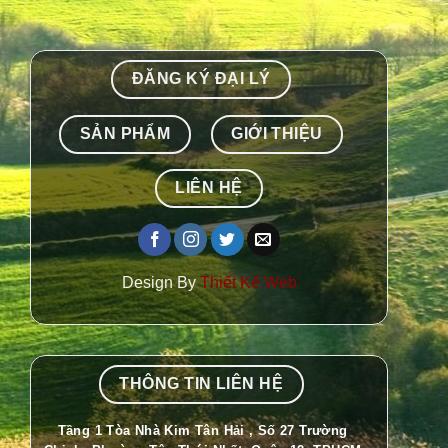
ĐĂNG KÝ ĐẠI LÝ
SẢN PHẨM
GIỚI THIỆU
LIÊN HỆ
Design By
Thiết Kế Web
THÔNG TIN LIÊN HỆ
Tầng 1 Tòa Nhà Kim Tân Hải , Số 27 Trường