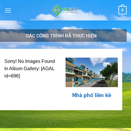
Chuyển
0
đến
nội
dung
CÁC CÔNG TRÌNH ĐÃ THỰC HIỆN
Sorry! No Images Found
In Album Gallery: [AGAL
id=696]
Nhà phố liền kề