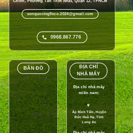
Chinh, Phường Tân Thới Nhất, Quận 12, TPHCM
sonquocteg9eco.2024@gmail.com
0968.867.776
ĐỊA CHỈ
BẢN ĐỒ
NHÀ MÁY
Địa chỉ nhà máy
miền nam:
Ấp Bình Tiền, Huyện
Đức Hoà Hạ, Tỉnh
Long An
Địa chỉ nhà máy