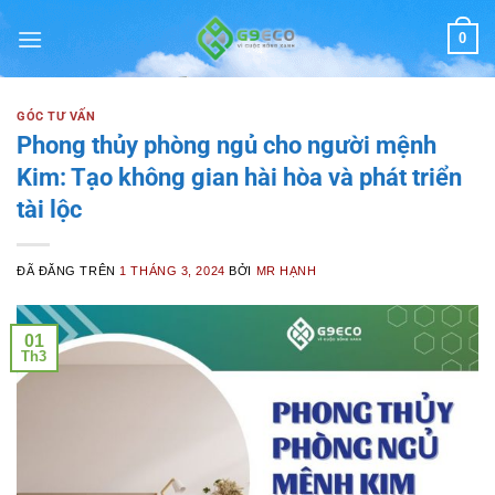
Chuyển
0
đến
nội
dung
GÓC TƯ VẤN
Phong thủy phòng ngủ cho người mệnh
Kim: Tạo không gian hài hòa và phát triển
tài lộc
ĐÃ ĐĂNG TRÊN
1 THÁNG 3, 2024
BỞI
MR HẠNH
01
Th3