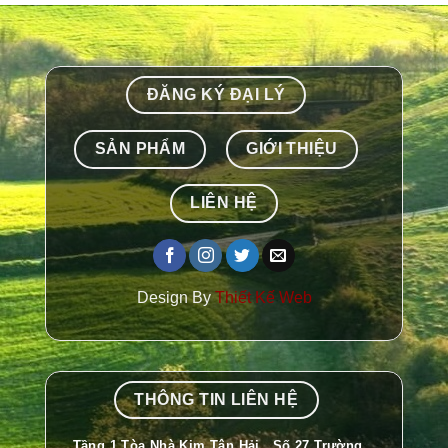
ĐĂNG KÝ ĐẠI LÝ
SẢN PHẨM
GIỚI THIỆU
LIÊN HỆ
Design By
Thiết Kế Web
THÔNG TIN LIÊN HỆ
Tầng 1 Tòa Nhà Kim Tân Hải , Số 27 Trường