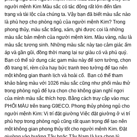
người mệnh Kim Màu sắc có tác động rất lớn đến tâm
trạng và tài lộc của chúng ta. Vậy bạn đã biết màu sắc nào
là phù hợp cho phòng ngủ của người mệnh Kim? Trong
phong thủy, màu sắc trắng, xám, ghi được coi là những
màu sắc bản mệnh của người mệnh kim. Màu vàng, nâu là
màu sắc tương sinh. Những màu sắc này tạo cảm giác ấm
áp và gần gũi, đồng thời mang lại sự giàu có và phú quý.
Bạn có thể sử dụng các gam màu này để sơn tường, chọn
đồ trang trí, rèm cửa hay bức tranh treo tường để tạo nên
một không gian thanh lịch và hoài cổ. Bạn có thể tham
khảo bảng màu với 1026 màu sắc cũng như phối màu thử
trong phòng ngủ để lựa chọn cho không gian nghỉ ngơi
của mình màu sắc thích hợp. Bằng cách truy cập vào mục
PHỐI MÀU trên trang G9ECO. Phong thủy phòng ngủ cho
người mệnh Kim: Vị trí đặt giường Việc đặt giường ở vị trí
phù hợp trong phòng ngủ cũng rất quan trọng để tạo nên
một không gian phong thủy tốt cho người mệnh Kim. Đặt
giường vào hướng Tây hoặc Tây Nam là lựa chọn lý