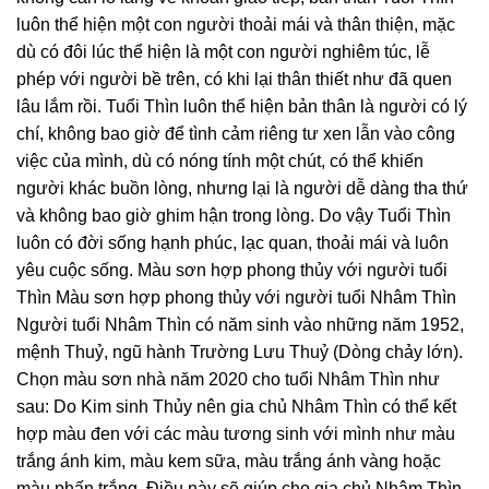
luôn thể hiện một con người thoải mái và thân thiện, mặc
dù có đôi lúc thể hiện là một con người nghiêm túc, lễ
phép với người bề trên, có khi lại thân thiết như đã quen
lâu lắm rồi. Tuổi Thìn luôn thể hiện bản thân là người có lý
chí, không bao giờ để tình cảm riêng tư xen lẫn vào công
việc của mình, dù có nóng tính một chút, có thể khiến
người khác buồn lòng, nhưng lại là người dễ dàng tha thứ
và không bao giờ ghim hận trong lòng. Do vậy Tuổi Thìn
luôn có đời sống hạnh phúc, lạc quan, thoải mái và luôn
yêu cuộc sống. Màu sơn hợp phong thủy với người tuổi
Thìn Màu sơn hợp phong thủy với người tuổi Nhâm Thìn
Người tuổi Nhâm Thìn có năm sinh vào những năm 1952,
mệnh Thuỷ, ngũ hành Trường Lưu Thuỷ (Dòng chảy lớn).
Chọn màu sơn nhà năm 2020 cho tuổi Nhâm Thìn như
sau: Do Kim sinh Thủy nên gia chủ Nhâm Thìn có thể kết
hợp màu đen với các màu tương sinh với mình như màu
trắng ánh kim, màu kem sữa, màu trắng ánh vàng hoặc
màu phấn trắng. Điều này sẽ giúp cho gia chủ Nhâm Thìn