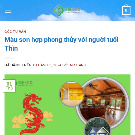
Chuyển
0
đến
nội
dung
GÓC TƯ VẤN
Màu sơn hợp phong thủy với người tuổi
Thìn
ĐÃ ĐĂNG TRÊN
1 THÁNG 3, 2024
BỞI
MR HẠNH
01
Th3