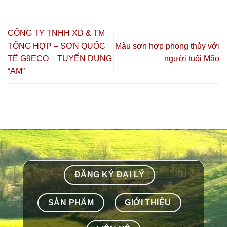
CÔNG TY TNHH XD & TM
TỔNG HỢP – SƠN QUỐC
Màu sơn hợp phong thủy với
TẾ G9ECO – TUYỂN DỤNG
người tuổi Mão
“AM”
ĐĂNG KÝ ĐẠI LÝ
SẢN PHẨM
GIỚI THIỆU