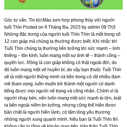
Góc tư vấn, Tin tứcMàu sơn hợp phong thủy với người
tuổi Thìn Posted on 9 Tháng Ba, 2023 by admin 09 Th3
Những đặc trưng của người tuổi Thìn Thìn là một trong số
12 con giáp mà chúng ta thường được biết. Khi nhắc tới
Tuổi Thìn chúng ta thường liên tưởng tới sức mạnh – linh
thiêng – tôn kính, luôn mang một sự tinh tế – thành công –
quyền lực. Rồng là con giáp không có thật ngoài đời, do
đó luôn mang một vẻ huyền bí, do vậy bạn thuộc Tuổi Thìn
sẽ là một người thông minh và bên trong có rất nhiều đam
mê tham vọng, luôn muốn trở thành một người có danh
tiếng được mọi người nể trọng và công nhận. Chính vì là
người nhạy bén, nên luôn mang một sức mạnh to lớn, toát
ra bên ngoài niềm tin tưởng, nhưng cũng thể hiện được
bản chất là người hiền lành, có tấm lòng yêu thương
những người xung quanh mình. Nếu bạn là Tuổi Thìn thì
không cần lo lắng về khoản giao tiếp, bản thân Tuổi Thìn