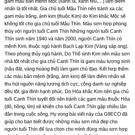
gam màu bản mệnh Mộc (xanh lá, xanh rêu,…) làm điểm
nhấn là tốt nhất. Gia chủ tuổi Mậu Thìn nên tránh xa các
gam màu trắng, ánh kim (thuộc Kim) do Kim khắc Mộc sẽ
không tốt cho gia chủ tuổi Mậu Thìn. Màu sơn hợp phong
thủy với người tuổi Canh Thìn Những người tuổi Canh
Thìn sinh năm 1940 và năm 2000, người Canh Thìn có
mệnh Kim, thuộc ngũ hành Bạch Lạp Kim (Vàng sáp ong).
Theo phong thủy ngũ hành, Do Thổ sinh Kim nên màu sơn
nhà tốt nhất cho gia chủ Canh Thìn là gam màu tương sinh
(nâu đất, vàng hoàng thổ) làm gam chủ đạo. Kết hợp thêm
các màu bản mệnh (trắng, ánh kim) để làm điểm nhấn sẽ
thu hút nguồn năng lượng tích cực, công danh sự nghiệp
đều tốt, gia đình hạnh phúc. Do Hỏa khắc Kim nên gia chủ
tuổi Canh Thìn tuyệt đối nên tránh các gam màu thuộc Hỏa
(đỏ, hồng, tím) sẽ khiến cho tuổi Canh Thìn gặp nhiều lận
đận trong cuộc sống. Hy vọng bài viết này của G9ECO đã
giúp cho bạn biết được những màu sơn nhà đẹp cho
người tuổi Thìn để lựa chọn cho mình đúng màu sơn hợp