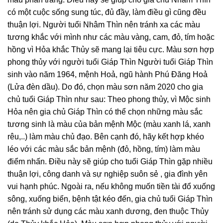
có một cuộc sống sung túc, đủ đầy, làm điều gì cũng đều
thuận lợi. Người tuổi Nhâm Thìn nên tránh xa các màu
tương khắc với mình như các màu vàng, cam, đỏ, tím hoặc
hồng vì Hỏa khắc Thủy sẽ mang lại tiêu cực. Màu sơn hợp
phong thủy với người tuổi Giáp Thìn Người tuổi Giáp Thìn
sinh vào năm 1964, mệnh Hoả, ngũ hành Phú Đăng Hoả
(Lửa đèn dầu). Do đó, chọn màu sơn năm 2020 cho gia
chủ tuổi Giáp Thìn như sau: Theo phong thủy, vì Mộc sinh
Hỏa nên gia chủ Giáp Thìn có thể chọn những màu sắc
tương sinh là màu của bản mệnh Mộc (màu xanh lá, xanh
rêu,..) làm màu chủ đạo. Bên cạnh đó, hãy kết hợp khéo
léo với các màu sắc bản mệnh (đỏ, hồng, tím) làm màu
điểm nhấn. Điều này sẽ giúp cho tuổi Giáp Thìn gặp nhiều
thuận lợi, công danh và sự nghiệp suôn sẻ , gia đình yên
vui hạnh phúc. Ngoài ra, nếu không muốn tiền tài đổ xuống
sông, xuống biển, bệnh tật kéo đến, gia chủ tuổi Giáp Thìn
nên tránh sử dụng các màu xanh dương, đen thuộc Thủy