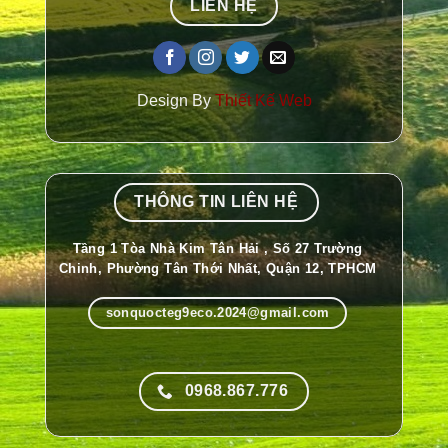
LIÊN HỆ
Design By
Thiết Kế Web
THÔNG TIN LIÊN HỆ
Tầng 1 Tòa Nhà Kim Tân Hải , Số 27 Trường
Chinh, Phường Tân Thới Nhất, Quận 12, TPHCM
sonquocteg9eco.2024@gmail.com
0968.867.776