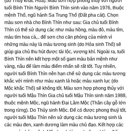
(do Thủy khắc Hỏa). Màu sơn hợp phong thủy với người
tuổi Bính Thìn Người Bính Thìn sinh vào năm 1976, thuộc
mệnh Thổ, ngũ hành Sa Trung Thổ (Đất pha cát). Chọn
màu sơn nhà cho Bính Thìn như sau: Gia chủ tuổi Bính
Thìn có thể sử dụng các như màu hồng, màu đỏ, màu tím,
màu tím hoa cà,.. để sơn cho căn phòng của mình vì
những màu này là màu tương sinh (do Hỏa sinh Thổ) sẽ
giúp gia chủ thu hút được tài lộc, vượng khí. Ngoài ra, tuổi
Bính Thìn nên kết hợp một số gam màu bản mệnh như
vàng, nâu để làm màu điểm nhấn sẽ rất tốt. Tuy nhiên,
người tuổi Bính Thìn nên hạn chế sử dụng các màu tương
khắc với mình như màu xanh lá hoặc màu xanh lục (do
Mộc khắc Thổ) sẽ không tốt. Màu sơn hợp phong thủy với
người tuổi Mậu Thìn Gia chủ tuổi Mậu Thìn sinh năm 1988,
thuộc mệnh Mộc, ngũ hành Đại Lâm Mộc (Thân cây gỗ lớn
trong rừng). Do Thủy sinh Mộc. Để có được phong thuỷ tốt,
người tuổi Mậu Thìn nên sử dụng các màu tương sinh là
các màu đen, xanh dương làm màu chủ đạo. Kết hợp các