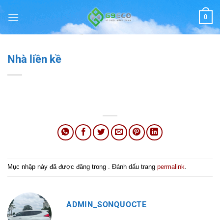
Chuyển
0
đến
nội
dung
Nhà liền kề
Mục nhập này đã được đăng trong . Đánh dấu trang
permalink
.
ADMIN_SONQUOCTE