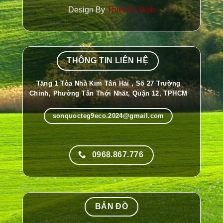
Design By
Thiết Kế Web
THÔNG TIN LIÊN HỆ
Tầng 1 Tòa Nhà Kim Tân Hải , Số 27 Trường
Chinh, Phường Tân Thới Nhất, Quận 12, TPHCM
sonquocteg9eco.2024@gmail.com
0968.867.776
BẢN ĐỒ