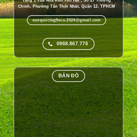
Tầng 1 Tòa Nhà Kim Tân Hải , Số 27 Trường
Chinh, Phường Tân Thới Nhất, Quận 12, TPHCM
sonquocteg9eco.2024@gmail.com
0968.867.776
BẢN ĐỒ