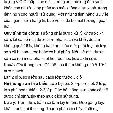
lượng V.O.C thấp, nhẹ mùi, không ảnh hưởng đến sức
khỏe con người, góp phần tạo một không gian xanh, trong
lành hơn cho người sử dụng. Với những tính năng ưu việt
của ngành sơn trang trí, bảo vệ tối đa bề mặt tường ngoại
thất.
Quy trình thi công:
Tường phải được xử lý kỹ trước khi
sơn, tất cả bề mặt được sơn phải sạch và khô , độ ẩm
không quá 16%, không bám bụi, dầu mỡ, phải loại bỏ lớp
sơn cũ bị bong tróc hoặc có bụi phấn. Nếu bề mặt được
sơn có rêu mốc, phải diệt hết rêu mốc trước khi sơn.
Khuấy đều thùng sơn. Có thể pha thêm không quá 5-10%
nước sạch.
Lăn 2 lớp, sơn lớp sau cách lớp trước 3 giờ.
Hệ thống sơn tiêu biểu:
Lớp bột bả: 2 lớp; lớp lót: 2 lớp;
lớp phủ hoàn thiện: 2-3 lớp. Các hệ thống sơn khác có thể
được chỉ định, tùy theo mục đích sử dụng.
Lưu ý:
Tránh lửa, tránh xa tầm tay trẻ em. Đeo găng tay,
khẩu trang khi thi công. Thành phần có chứa chất diệt