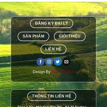
ĐĂNG KÝ ĐẠI LÝ
SẢN PHẨM
GIỚI THIỆU
LIÊN HỆ
Design By
Thiết Kế Web
THÔNG TIN LIÊN HỆ