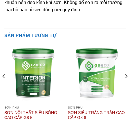
khuẩn nên đeo kính khi sơn. Không đổ sơn ra môi trường,
loại bỏ bao bì sơn đúng nơi quy định.
SẢN PHẨM TƯƠNG TỰ
SƠN PHỦ
SƠN PHỦ
SƠN NỘI THẤT SIÊU BÓNG
SƠN SIÊU TRẮNG TRẦN CAO
CAO CẤP G8.5
CẤP G8.6