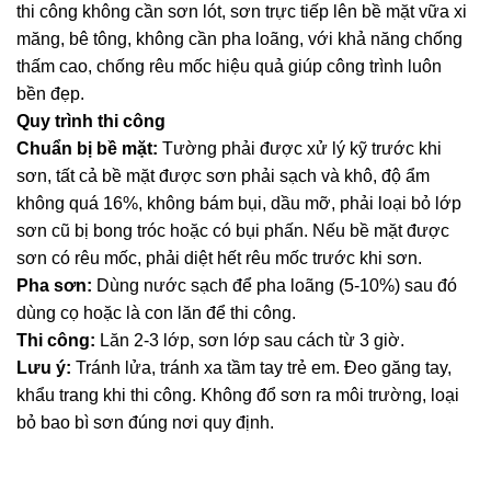
thi công không cần sơn lót, sơn trực tiếp lên bề mặt vữa xi
măng, bê tông, không cần pha loãng, với khả năng chống
thấm cao, chống rêu mốc hiệu quả giúp công trình luôn
bền đẹp.
Quy trình thi công
Chuẩn bị bề mặt:
Tường phải được xử lý kỹ trước khi
sơn, tất cả bề mặt được sơn phải sạch và khô, độ ẩm
không quá 16%, không bám bụi, dầu mỡ, phải loại bỏ lớp
sơn cũ bị bong tróc hoặc có bụi phấn. Nếu bề mặt được
sơn có rêu mốc, phải diệt hết rêu mốc trước khi sơn.
Pha sơn:
Dùng nước sạch để pha loãng (5-10%) sau đó
dùng cọ hoặc là con lăn để thi công.
Thi công:
Lăn 2-3 lớp, sơn lớp sau cách từ 3 giờ.
Lưu ý:
Tránh lửa, tránh xa tầm tay trẻ em. Đeo găng tay,
khẩu trang khi thi công. Không đổ sơn ra môi trường, loại
bỏ bao bì sơn đúng nơi quy định.