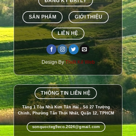
ĐĂNG KÝ ĐẠI LÝ
SẢN PHẨM
GIỚI THIỆU
LIÊN HỆ
Design By
Thiết Kế Web
THÔNG TIN LIÊN HỆ
Tầng 1 Tòa Nhà Kim Tân Hải , Số 27 Trường
Chinh, Phường Tân Thới Nhất, Quận 12, TPHCM
sonquocteg9eco.2024@gmail.com