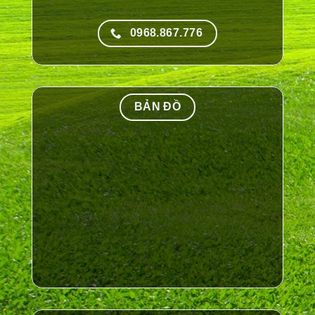
0968.867.776
BẢN ĐỒ